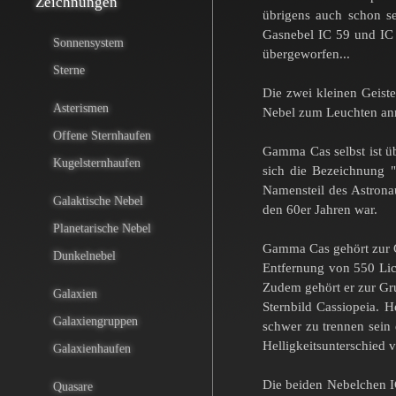
Zeichnungen
übrigens auch schon s
Gasnebel IC 59 und IC 6
Sonnensystem
übergeworfen...
Sterne
Die zwei kleinen Geiste
Asterismen
Nebel zum Leuchten anr
Offene Sternhaufen
Gamma Cas selbst ist üb
Kugelsternhaufen
sich die Bezeichnung "
Namensteil des Astrona
Galaktische Nebel
den 60er Jahren war.
Planetarische Nebel
Gamma Cas gehört zur G
Dunkelnebel
Entfernung von 550 Lich
Zudem gehört er zur Gru
Galaxien
Sternbild Cassiopeia. 
Galaxiengruppen
schwer zu trennen sein
Helligkeitsunterschied
Galaxienhaufen
Die beiden Nebelchen IC
Quasare