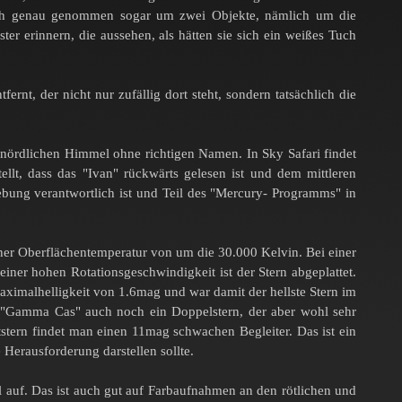
 sich genau genommen sogar um zwei Objekte, nämlich um die
r erinnern, die aussehen, als hätten sie sich ein weißes Tuch
nt, der nicht nur zufällig dort steht, sondern tatsächlich die
am nördlichen Himmel ohne richtigen Namen. In Sky Safari findet
llt, dass das "Ivan" rückwärts gelesen ist und dem mittleren
ebung verantwortlich ist und Teil des "Mercury- Programms" in
er Oberflächentemperatur von um die 30.000 Kelvin. Bei einer
ner hohen Rotationsgeschwindigkeit ist der Stern abgeplattet.
ximalhelligkeit von 1.6mag und war damit der hellste Stern im
st "Gamma Cas" auch noch ein Doppelstern, der aber wohl sehr
tern findet man einen 11mag schwachen Begleiter. Das ist ein
erausforderung darstellen sollte.
 auf. Das ist auch gut auf Farbaufnahmen an den rötlichen und