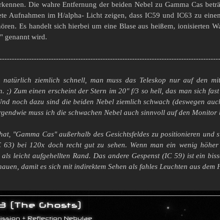
kennen. Die wahre Entfernung der beiden Nebel zu Gamma Cas beträgt 
chtete Aufnahmen im H/alpha- Licht zeigen, dass IC59 und IC63 zu ei
ören. Es handelt sich hierbei um eine Blase aus heißem, ionisierten Wa
" genannt wird.
-----------------------------------------------------------------------------------------
 natürlich ziemlich schnell, man muss das Teleskop nur auf den mit
 ;) Zum einen erscheint der Stern im 20" f/3 so hell, das man sich fas
Und noch dazu sind die beiden Nebel ziemlich schwach (deswegen auc
r irgendwie muss ich die schwachen Nebel auch sinnvoll auf den Monitor
at, "Gamma Cas" außerhalb des Gesichtsfeldes zu positionieren und sic
C 63) bei 120x doch recht gut zu sehen. Wenn man ein wenig höher 
 als leicht aufgehellten Rand. Das andere Gespenst (IC 59) ist ein bi
auen, damit es sich mit indirektem Sehen als fahles Leuchten aus dem 