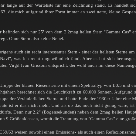
ehr lange auf der Warteliste für eine Zeichnung stand. Es handelt
3, die mich aufgrund ihrer Form immer an zwei nette, kleine Gespenste
r befinden sich nur 25' von dem 2.2mag hellen Stern "Gamma Cas" entfer
egt. Ohne Stern also keine Nebel.
rigens auch ein recht interessanter Stern - einer der hellsten Sterne 
Navi", was ich recht ungewöhnlich fand. Aber es hat sich herausgeste
uten Virgil Ivan Grissom entspricht, der wohl auch für diese Namensg
ruppe der blauen Riesensterne mit einem Spektraltyp von B0.5 und ein
tjahren berechnet sich die Leuchtkraft zu 60.000 Sonnen. Aufgrund sei
ppe der Veränderlichen Sterne und hatte Ende der 1930er Jahre eine Ma
Heute ist er das nicht mehr. Und als ob das noch nicht genug wäre, i
 dürfte. Denn nur 2.2" (Bogensekunden) neben dem 2mag hellen Haupts
 von 9 Größenklassen, womit die Trennung von "Gamma Cas" eine große H
59/63 weisen sowohl einen Emissions- als auch einen Reflexionsanteil