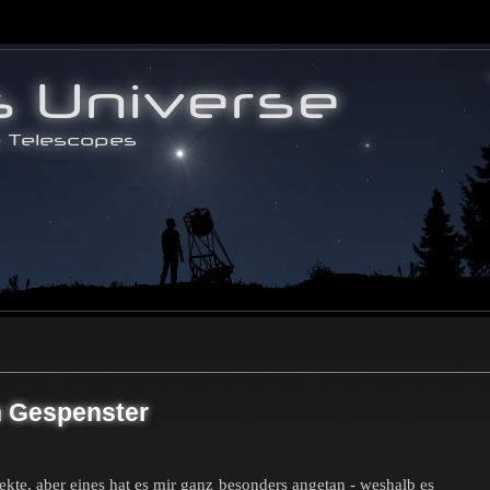
en Gespenster
kte, aber eines hat es mir ganz besonders angetan - weshalb es