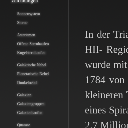
Zeichnungen
Sonnensystem
Sterne
In der Tr
Asterismen
Offene Sternhaufen
HII- Regi
Kugelsternhaufen
wurde mit
Galaktische Nebel
Planetarische Nebel
1784 von 
Dunkelnebel
kleineren
Galaxien
Galaxiengruppen
eines Spir
Galaxienhaufen
2.7 Millio
Quasare