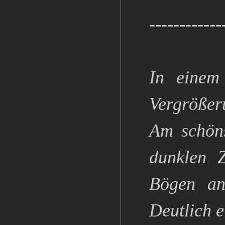
------------
In einem
Vergrößeru
Am schöns
dunklen 
Bögen ang
Deutlich e