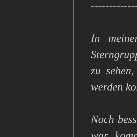
------------
In mein
Sterngrupp
zu sehen,
werden ko
Noch bess
war komp