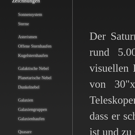
Zeichnungen
Sonnensystem
Sterne
Der Satur
Asterismen
Offene Sternhaufen
rund 5.0
Kugelsternhaufen
visuellen
Galaktische Nebel
Planetarische Nebel
von 30"x
Dunkelnebel
Teleskopen
Galaxien
Galaxiengruppen
dass er s
Galaxienhaufen
ist und zu
Quasare