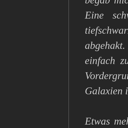
begab mic
Eine sch
tiefschwa
abgehakt.
einfach 
Vordergr
Galaxien i
Etwas meh