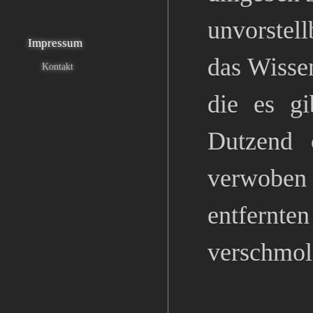
unvorstell
Impressum
das Wisse
Kontakt
die es gi
Dutzend 
verwoben s
entfernten
verschmolz