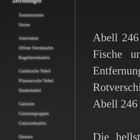
Zeichnungen
Sonnensystem
Sterne
Abell 246 
Asterismen
Offene Sternhaufen
Fische u
Kugelsternhaufen
Entfernu
Galaktische Nebel
Planetarische Nebel
Rotversch
Dunkelnebel
Abell 246 
Galaxien
Galaxiengruppen
Galaxienhaufen
Die hell
Quasare