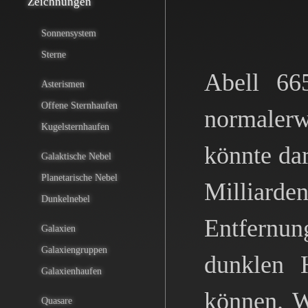
Zeichnungen
Sonnensystem
Sterne
Abell 66
Asterismen
Offene Sternhaufen
normalerw
Kugelsternhaufen
könnte dar
Galaktische Nebel
Planetarische Nebel
Milliarde
Dunkelnebel
Entfernun
Galaxien
Galaxiengruppen
dunklen 
Galaxienhaufen
können. W
Quasare