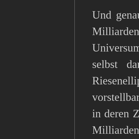
Und genau
Milliard
Universum
selbst d
Riesenel
vorstellba
in deren 
Milliarden