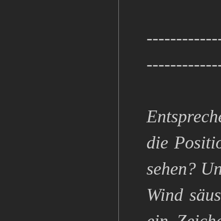
------------
------------
Entsprech
die Posit
sehen? Un
Wind säuse