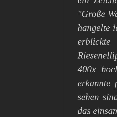
ein Zeich
"Große Wa
hangelte 
erblickt
Riesenelli
400x hoc
erkannte 
sehen sin
das einsa