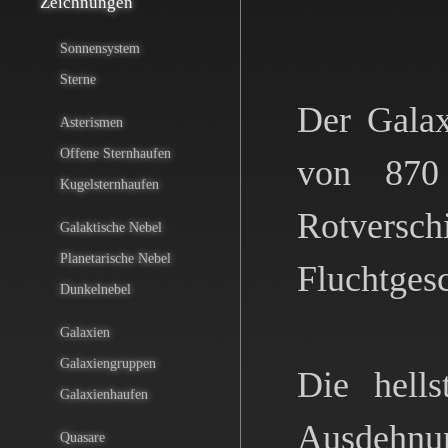
Zeichnungen
Sonnensystem
Sterne
Der Galax
Asterismen
Offene Sternhaufen
von 870 
Kugelsternhaufen
Rotversch
Galaktische Nebel
Planetarische Nebel
Fluchtges
Dunkelnebel
Galaxien
Galaxiengruppen
Die hell
Galaxienhaufen
Ausdehnun
Quasare