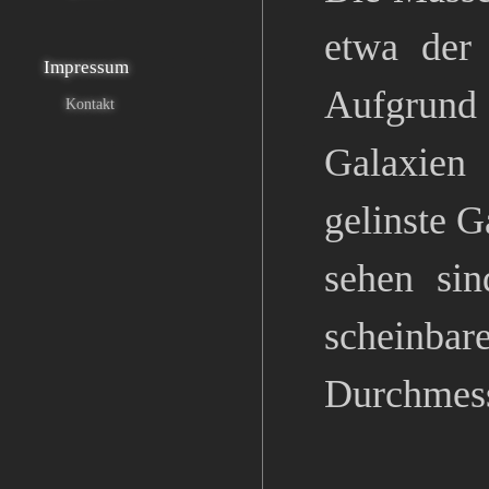
etwa der 
Impressum
Aufgrund
Kontakt
Galaxien
gelinste G
sehen si
scheinb
Durchmess