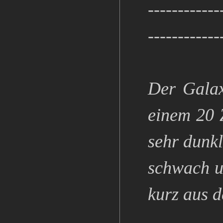
------------
------------
Der Galax
einem 20 
sehr dunk
schwach u
kurz aus d