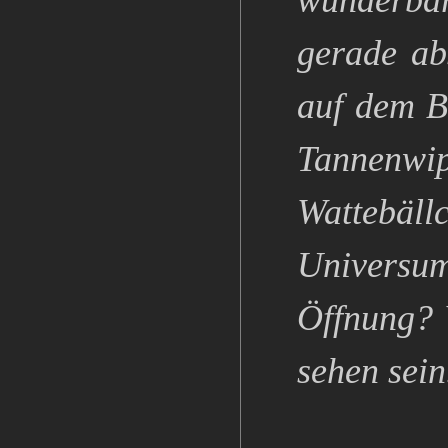
wunderba
gerade ab
auf dem Be
Tannenwip
Wattebällc
Universum
Öffnung? W
sehen sein