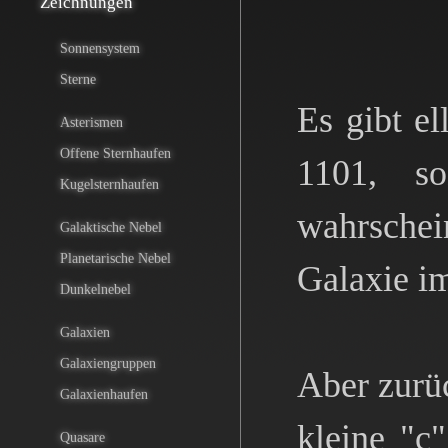
Zeichnungen
Sonnensystem
Sterne
Es gibt el
Asterismen
Offene Sternhaufen
1101, so
Kugelsternhaufen
wahrschei
Galaktische Nebel
Planetarische Nebel
Galaxie i
Dunkelnebel
Galaxien
Galaxiengruppen
Aber zurü
Galaxienhaufen
kleine "c"
Quasare