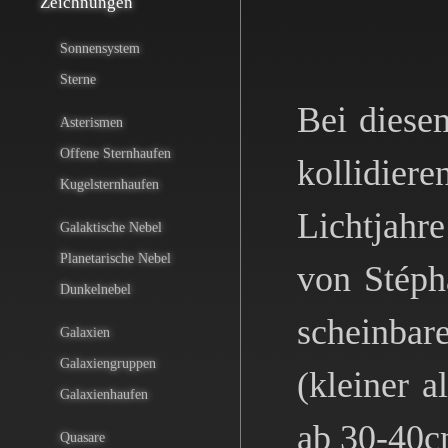
Zeichnungen
Sonnensystem
Sterne
Bei diese
Asterismen
Offene Sternhaufen
kollidiere
Kugelsternhaufen
Lichtjahre
Galaktische Nebel
Planetarische Nebel
von Stéph
Dunkelnebel
scheinbar
Galaxien
Galaxiengruppen
(kleiner a
Galaxienhaufen
ab 30-40c
Quasare