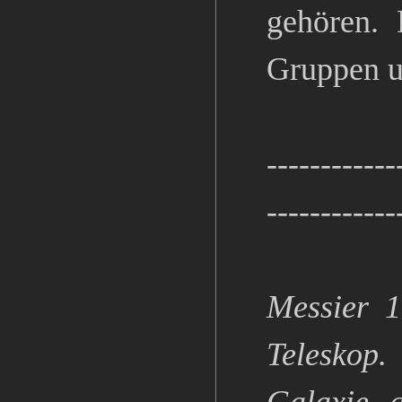
gehören.
Gruppen u
------------
------------
Messier 1
Teleskop.