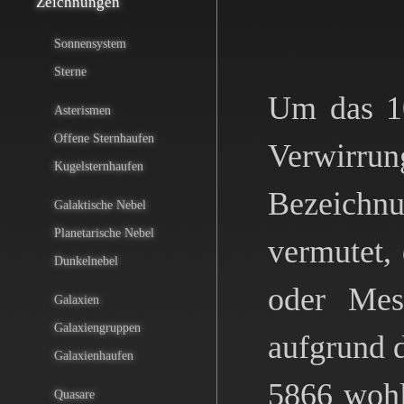
Zeichnungen
Sonnensystem
Sterne
Um das 10
Asterismen
Offene Sternhaufen
Verwirrun
Kugelsternhaufen
Bezeichnu
Galaktische Nebel
Planetarische Nebel
vermutet,
Dunkelnebel
oder Mes
Galaxien
Galaxiengruppen
aufgrund d
Galaxienhaufen
5866 wohl
Quasare