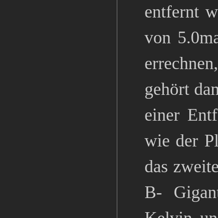
entfernt w
von 5.0ma
errechnen
gehört dam
einer Ent
wie der P
das zweit
B- Gigan