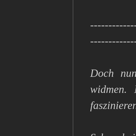
------------
------------
Doch nun
widmen. 
fasziniere