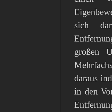
Eigenbewe
sich da
Entfernun
großen U
Mehrfachs
daraus ind
in den Vo
Entfernun