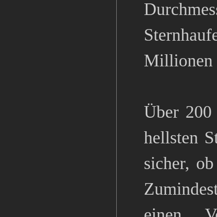
Durchmess
Sternhau
Millionen
Über 200 
hellsten 
sicher, o
Zumindest
einen V