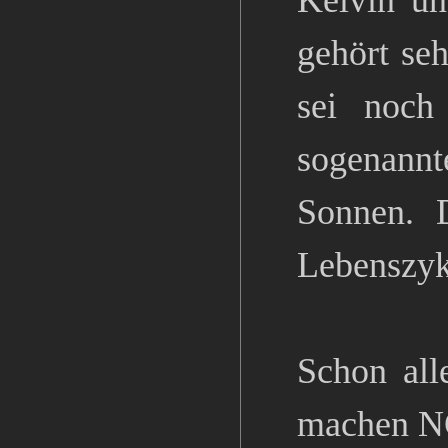
Kelvin un
gehört se
sei noch
sogenann
Sonnen. D
Lebenszyk
Schon all
machen NG