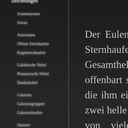
Zeichnungen
Sonnensystem
Sterne
Der Eulen
Asterismen
Offene Sternhaufen
Sternhau
Kugelsternhaufen
Gesamthel
Galaktische Nebel
Planetarische Nebel
offenbart
Dunkelnebel
die ihm e
Galaxien
Galaxiengruppen
zwei helle
Galaxienhaufen
von vie
Quasare