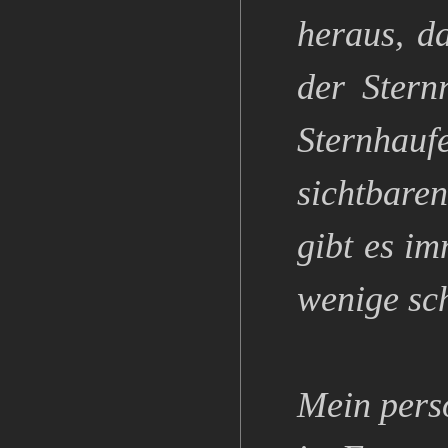
heraus, da
der Stern
Sternhauf
sichtbare
gibt es im
wenige sc
Mein persö