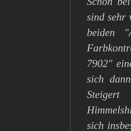
Schon bei
sind sehr 
beiden "
Farbkontr
7902" eine
sich dan
Steiger
Himmelshi
sich insbe