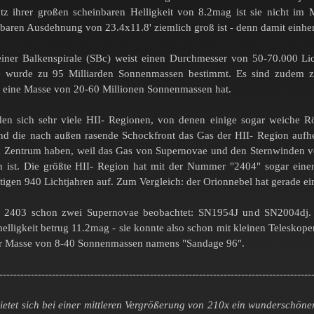
tz ihrer großen scheinbaren Helligkeit von 8.2mag ist sie nicht im M
nbaren Ausdehnung von 23.4x11.8' ziemlich groß ist - denn damit einher
iner Balkenspirale (SBc) weist einen Durchmesser von 50-70.000 Lic
e wurde zu 95 Milliarden Sonnenmassen bestimmt. Es sind zudem zw
eine Masse von 20-60 Millionen Sonnenmassen hat.
den sich sehr viele HII- Regionen, von denen einige sogar weiche Rö
nd die nach außen rasende Schockfront das Gas der HII- Region aufhe
 Zentrum haben, weil das Gas von Supernovae und den Sternwinden vo
 ist. Die größte HII- Region hat mit der Nummer "2404" sogar eine
igen 940 Lichtjahren auf. Zum Vergleich: der Orionnebel hat gerade e
2403 schon zwei Supernovae beobachtet: SN1954J und SN2004dj. Let
lligkeit betrug 11.2mag - sie konnte also schon mit kleinen Teleskop
ner Masse von 8-40 Sonnenmassen namens "Sandage 96".
-----------------------------------------------------------------------------------------
ietet sich bei einer mittleren Vergrößerung von 210x ein wunderschöne