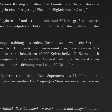
essier- Katalog enthalten. Das könnte daran liegen, dass die
 geht eine eher geringe Flächenhelligkeit von 14.2mag/'².
htjahren auf und ist damit nur rund 60% so groß wie unsere
ei Begleitgalaxien bekannt, von denen die größere mit der
ntgenstrahlung aussenden. Diese entsteht, wenn ein Stern als
izt. Auf Hubble- Aufnahmen erkennt man, dass viele der HII-
n massereichen, bis zu 40.000 Kelvin heißen O- Sternen nach
n eigenen Eintrag im New General Catalogue. Sie weist einen
inmal eine Ausdehnung von knapp 30 Lichtjahren.
zere ist eine der hellsten Supernova des 21. Jahrhunderts
en gesehen werden. Der Vorgänger- Stern war ein supermassiver
-----------------------
r Anblick. Der Galaxienkern erscheint hell und ausgedehnt, die