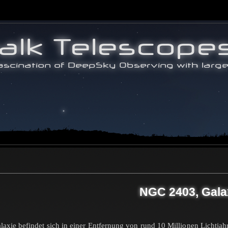
NGC 2403, Gala
axie befindet sich in einer Entfernung von rund 10 Millionen Lichtja