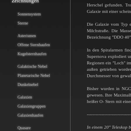
Zeichnungen
Herschel gefunden. Tro
Galaxie mit einer schei
Sonnensystem
Sterne
Die Galaxie vom Typ e
Milchstraße. Die Mass
Asterismen
Bezeichnung "DDO 40" 
Offene Sternhaufen
In den Spiralarmen fin
Kugelsternhaufen
Supernova explodiert u
Regionen ein "Loch" im
Galaktische Nebel
außen getrieben worden
Planetarische Nebel
Durchmesser von gewalt
Dunkelnebel
Bisher wurden in NGC 
gewesen. Ihre Maximalhe
Galaxien
heißer O- Stern mit ei
Galaxiengruppen
------------------------------
Galaxienhaufen
In einem 20" Teleskop b
Quasare