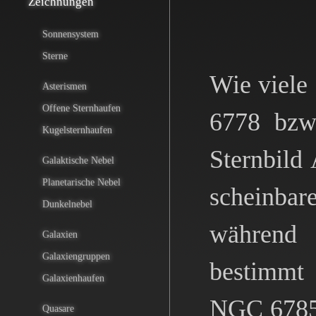
Zeichnungen
Sonnensystem
Sterne
Wie viele 
Asterismen
Offene Sternhaufen
6778 bzw
Kugelsternhaufen
Sternbild 
Galaktische Nebel
Planetarische Nebel
scheinba
Dunkelnebel
während 
Galaxien
Galaxiengruppen
bestimmt 
Galaxienhaufen
NGC 6785 
Quasare