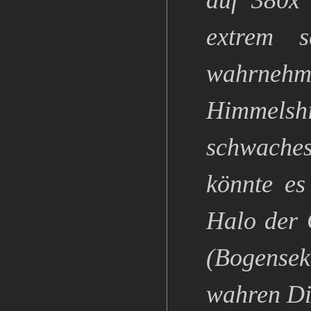
auf 380x 
extrem s
wahrnehm
Himmelshi
schwaches
könnte es
Halo der 
(Bogensek
wahren Di