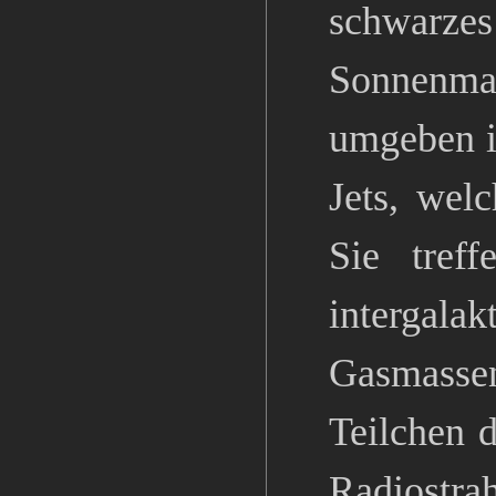
schwarz
Sonnenma
umgeben is
Jets, wel
Sie tref
intergal
Gasmasse
Teilchen d
Radiostra