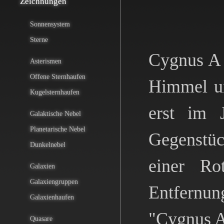
Zeichnungen
Sonnensystem
Sterne
Cygnus A 
Asterismen
Offene Sternhaufen
Himmel un
Kugelsternhaufen
erst im 
Galaktische Nebel
Planetarische Nebel
Gegenstüc
Dunkelnebel
einer Ro
Galaxien
Galaxiengruppen
Entfernun
Galaxienhaufen
"Cygnus A"
Quasare