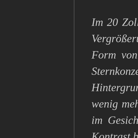
Im 20 Zoll
Vergrößer
Form von 
Sternkonz
Hintergrun
wenig meh
im Gesich
Kontrast b