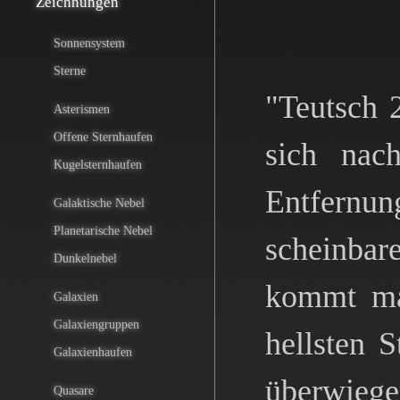
Zeichnungen
Sonnensystem
Sterne
"Teutsch 
Asterismen
Offene Sternhaufen
sich nac
Kugelsternhaufen
Entfernu
Galaktische Nebel
Planetarische Nebel
scheinba
Dunkelnebel
kommt ma
Galaxien
Galaxiengruppen
hellsten 
Galaxienhaufen
überwiege
Quasare