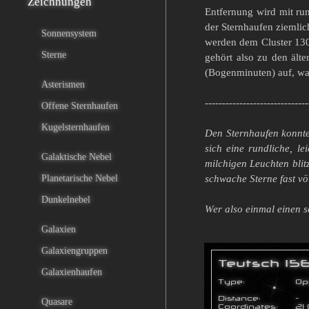
Zeichnungen
Entfernung wird mit run
der Sternhaufen ziemlic
Sonnensystem
werden dem Cluster 130 
Sterne
gehört also zu den ält
(Bogenminuten) auf, was
Asterismen
------------------------------
Offene Sternhaufen
Kugelsternhaufen
Den Sternhaufen konnte
sich eine rundliche, l
Galaktische Nebel
milchigen Leuchten blit
Planetarische Nebel
schwache Sterne fast völ
Dunkelnebel
Wer also einmal einen s
Galaxien
Galaxiengruppen
Galaxienhaufen
Quasare