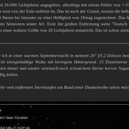
d 26.000 Lichtjahren angegeben, allerdings mit einem Fehler von +-310
h weit von der Erde entfernt ist. Das ist auch der Grund, warum die hel
Sterne bis hinunter zu einer Helligkeit von 18mag zugerechnet. Das A
eren Semestern seiner Art. Trotz der großen Entfernung weist "Teuts
 einer wahren Größe von 20 Lichtjahren entspricht. Das ist schon zieml
-----------------------------------------------------------------------------------------
 ich in einer warmen Septembernacht in meinem 20" f/3.2 Dobson beob
eicht unregelmäßige Wolke mit körnigem Hintergrund. 15 Einzelster
zten immer mal wieder vereinzelt noch schwächere Sterne hervor. Soga
lig fehlen.
ehr weit entfernten Sternhaufen am Rand einer Dunkelwolke sehen möch